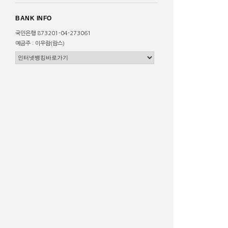
BANK INFO
국민은행 873201-04-273061
예금주 : 이우람(람스)