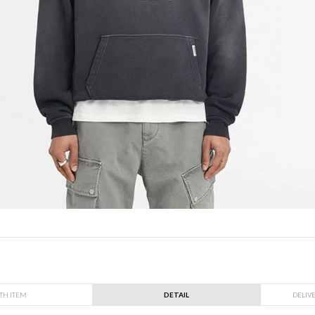
TH ITEM
DETAIL
DELIV