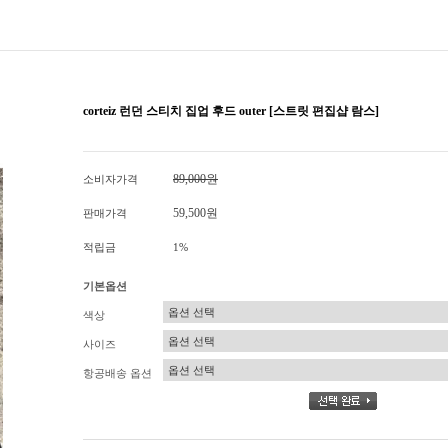
corteiz 런던 스티치 집업 후드 outer [스트릿 편집샵 람스]
89,000원
소비자가격
59,500원
판매가격
적립금
1%
기본옵션
색상
사이즈
항공배송 옵션