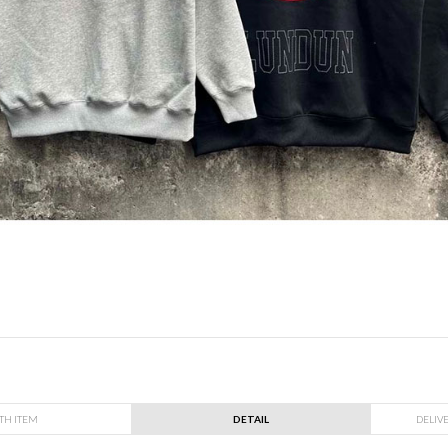
TH ITEM
DETAIL
DELIV