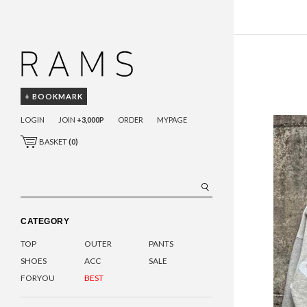
+ BOOKMARK
LOGIN
JOIN
+3,000P
ORDER
MYPAGE
BASKET
(
0
)
CATEGORY
TOP
OUTER
PANTS
SHOES
ACC
SALE
FORYOU
BEST