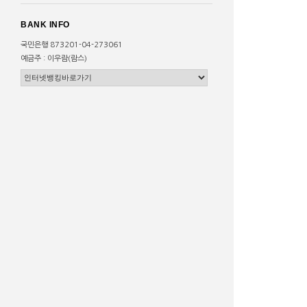
BANK INFO
국민은행 873201-04-273061
예금주 : 이우람(람스)