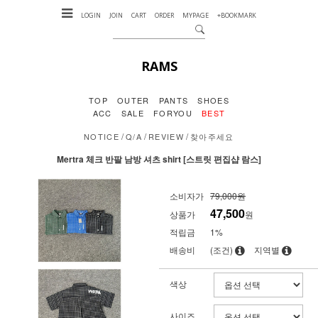
LOGIN
JOIN
CART
ORDER
MYPAGE
+BOOKMARK
RAMS
TOP
OUTER
PANTS
SHOES
ACC
SALE
FORYOU
BEST
/
/
/
NOTICE
Q/A
REVIEW
찾아주세요
Mertra 체크 반팔 남방 셔츠 shirt [스트릿 편집샵 람스]
소비자가
79,000원
47,500
상품가
원
적립금
1%
배송비
(조건)
지역별
색상
사이즈