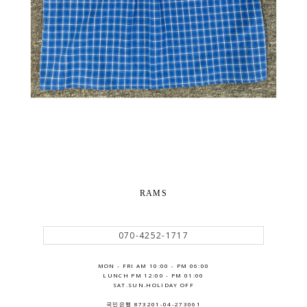
RAMS
070-4252-1717
MON - FRI AM 10:00 - PM 06:00
LUNCH PM 12:00 - PM 01:00
SAT.SUN.HOLIDAY OFF
국민은행 873201-04-273061