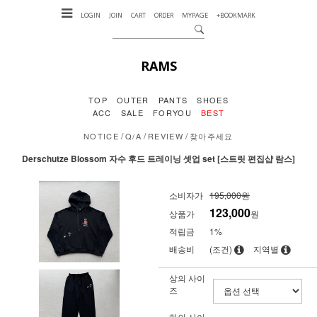
LOGIN
JOIN
CART
ORDER
MYPAGE
+BOOKMARK
RAMS
TOP
OUTER
PANTS
SHOES
ACC
SALE
FORYOU
BEST
/
/
/
NOTICE
Q/A
REVIEW
찾아주세요
Derschutze Blossom 자수 후드 트레이닝 셋업 set [스트릿 편집샵 람스]
소비자가
195,000원
123,000
상품가
원
적립금
1%
배송비
(조건)
지역별
상의 사이
즈
하의 사이