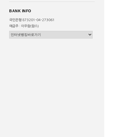
BANK INFO
국민은행 873201-04-273061
예금주 : 이우람(람스)