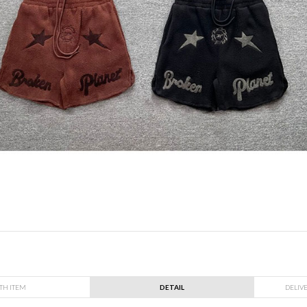
TH ITEM
DETAIL
DELIV