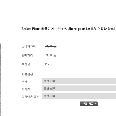
Broken Planet 뽀글이 자수 반바지 Shorts pnats [스트릿 편집샵 람스]
69,000원
소비자가격
39,300원
판매가격
적립금
1%
기본옵션
색상
사이즈
항공배송 옵션