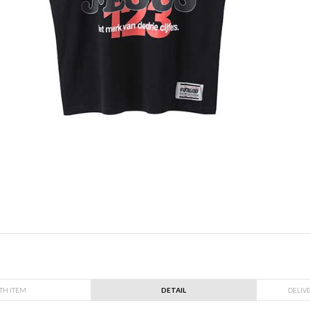
TH ITEM
DETAIL
DELIV