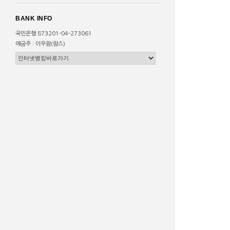
BANK INFO
국민은행 873201-04-273061
예금주 : 이우람(람스)