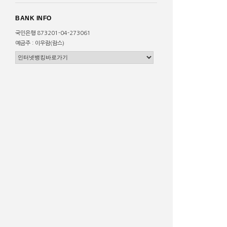
BANK INFO
국민은행 873201-04-273061
예금주 : 이우람(람스)