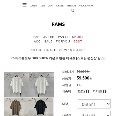
LOGIN
JOIN
CART
ORDER
MYPAGE
+BOOKMARK
RAMS
TOP
OUTER
PANTS
SHOES
ACC
SALE
FORYOU
BEST
/
/
/
NOTICE
Q/A
REVIEW
찾아주세요
ro 다크쉐도우 DRKSHDW 라운드 반팔 티셔츠 [스트릿 편집샵 람스]
소비자가
89,000원
59,500
상품가
원
적립금
1%
배송비
(조건)
지역별
색상
사이즈