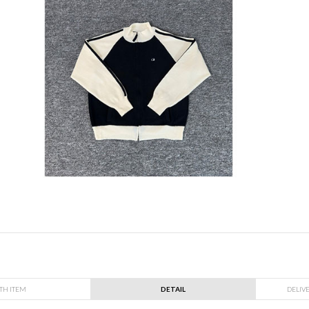
TH ITEM
DETAIL
DELIV