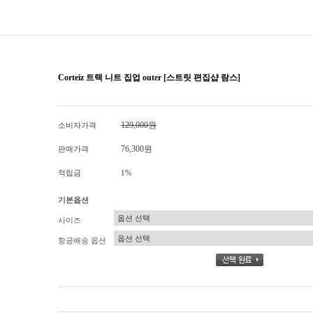
Corteiz 트랙 니트 집업 outer [스트릿 편집샵 람스]
129,000원
소비자가격
76,300원
판매가격
적립금
1%
기본옵션
사이즈
항공배송 옵션