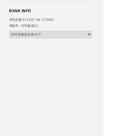
BANK INFO
국민은행 873201-04-273061
예금주 : 이우람(람스)