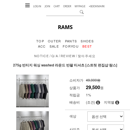
LOGIN
JOIN
CART
ORDER
MYPAGE
+BOOKMARK
RAMS
TOP
OUTER
PANTS
SHOES
ACC
SALE
FORYOU
BEST
/
/
/
NOTICE
Q/A
REVIEW
찾아주세요
275g 빈티지 워싱 washed 라운드 반팔 티셔츠 [스트릿 편집샵 람스]
소비자가
49,000원
29,500
상품가
원
적립금
1%
배송비
(조건)
지역별
색상
사이즈