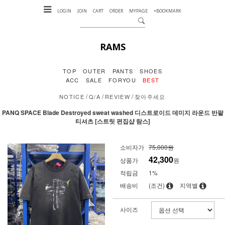
LOGIN
JOIN
CART
ORDER
MYPAGE
+BOOKMARK
RAMS
TOP
OUTER
PANTS
SHOES
ACC
SALE
FORYOU
BEST
/
/
/
NOTICE
Q/A
REVIEW
찾아주세요
PANQ SPACE Blade Destroyed sweat washed 디스트로이드 데미지 라운드 반팔
티셔츠 [스트릿 편집샵 람스]
소비자가
75,000원
42,300
상품가
원
적립금
1%
배송비
(조건)
지역별
사이즈