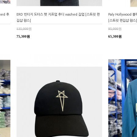
hed 후
ERD 빈티지 도터스 펫 지프업 후디 washed 집업 [스트릿 편
Paly Hollywoo
집샵 람스]
[스트릿 편집샵 람스]
135,000
원
95,000
원
75,300원
65,300원