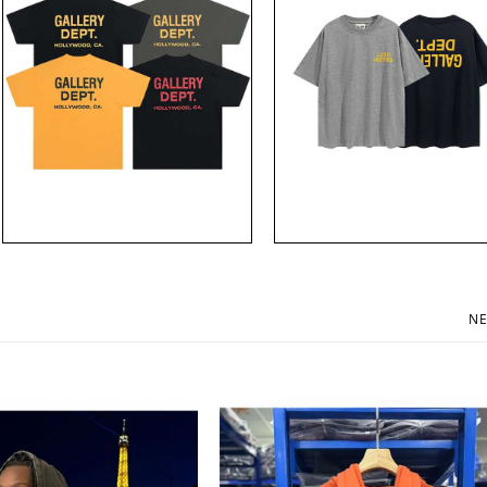
gallery dept 로고 긴팔 라운드 와플 맨투맨 슬
gallery dept 페인팅 프린트 후드 맨
리브 티셔츠 쭉티 갤러리 디파트먼트 [스트
츠 갤러리디파트먼트 [스트릿 편집샵
릿 편집샵 람스]
45,300원
NE
39,700원