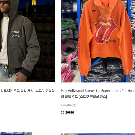
 마켓 워크웨어 후드 집업 재킷 [스트릿 편집샵
Paly Hollywood Stones No Expectations Zip Hoo
리 집업 후드 [스트릿 편집샵 람스]
139,000
원
75,300원