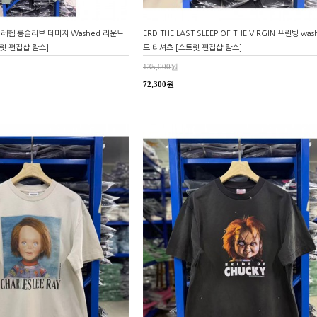
 베들레헴 롱슬리브 데미지 Washed 라운드
ERD THE LAST SLEEP OF THE VIRGIN 프린팅 was
트릿 편집샵 람스]
드 티셔츠 [스트릿 편집샵 람스]
135,000
원
72,300원