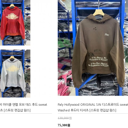
베이비 마이클 엔젤 오브 데스 후드 sweat
Paly Hollywood ORIGINAL SIN 디스트로이드 swea
셔츠 [스트릿 편집샵 람스]
Washed 후드티 티셔츠 [스트릿 편집샵 람스]
139,000
원
75,300원