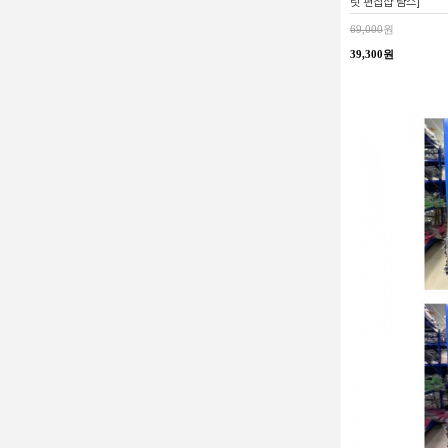
릿 편집샵 람스]
69,000
원
39,300원