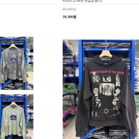
티셔츠 [스트릿 편집샵 람스]
69,000
원
39,300원