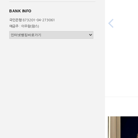
BANK INFO

국민은행 873201-04-273061
예금주 : 이우람(람스)
고 지퍼 플레어 밴딩 pants [스트릿
gallery dept 프린팅 라운드 반팔 티셔츠 갤러
편집샵 람스]
리디파트먼트 [스트릿 편집샵 람스]
61,500원
36,300원