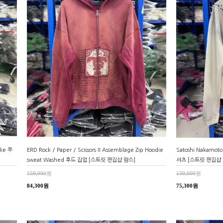
die 쭈
ERD Rock / Paper / Scissors II Assemblage Zip Hoodie
Satoshi Nakamo
sweat Washed 후드 집업 [스트릿 편집샵 람스]
셔츠 [스트릿 편집샵 
159,000
원
139,000
원
84,300원
75,300원