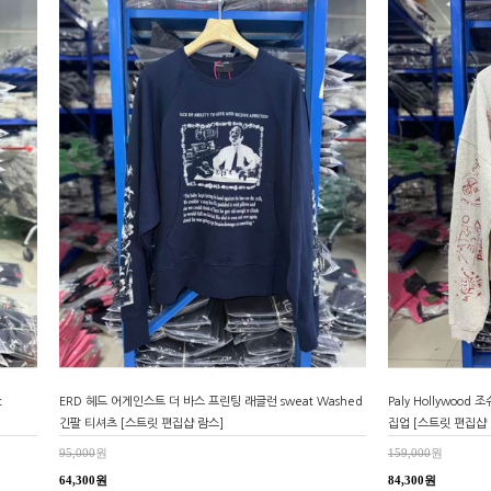
t
ERD 헤드 어게인스트 더 바스 프린팅 래글런 sweat Washed
Paly Hollywood
긴팔 티셔츠 [스트릿 편집샵 람스]
집업 [스트릿 편집샵 
95,000
원
159,000
원
64,300원
84,300원