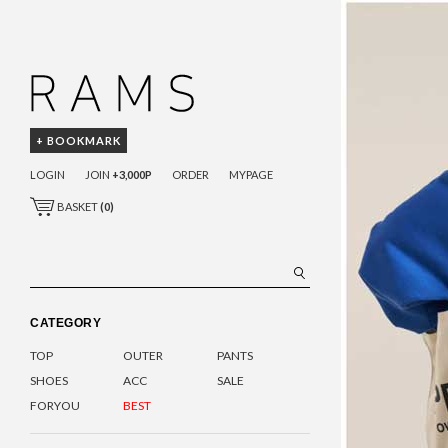
+ BOOKMARK
LOGIN
JOIN
+3,000P
ORDER
MYPAGE
BASKET
(
0
)
CATEGORY
TOP
OUTER
PANTS
SHOES
ACC
SALE
FORYOU
BEST