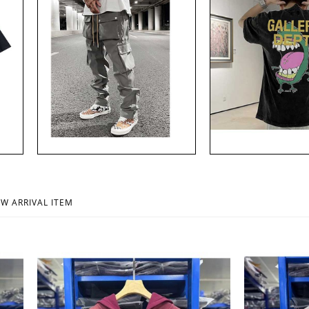
투맨 티셔
gallery dept 로고 페인트 프린팅 매쉬 캡 모자
gallery dept 심플 로고 
 람스]
cap [스트릿 편집샵 람스]
셔츠 갤러리 디파트먼트 #2
람스]
33,500원
W ARRIVAL ITEM
34,500원