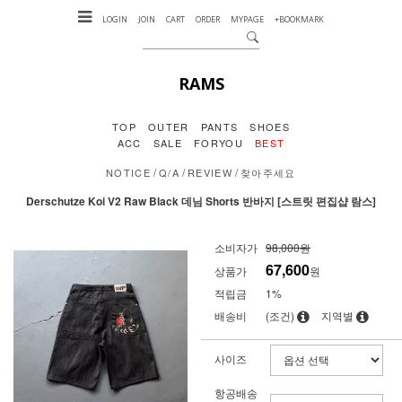
LOGIN
JOIN
CART
ORDER
MYPAGE
+BOOKMARK
RAMS
TOP
OUTER
PANTS
SHOES
ACC
SALE
FORYOU
BEST
/
/
/
NOTICE
Q/A
REVIEW
찾아주세요
Derschutze Koi V2 Raw Black 데님 Shorts 반바지 [스트릿 편집샵 람스]
소비자가
98,000원
67,600
상품가
원
적립금
1%
배송비
(조건)
지역별
사이즈
항공배송