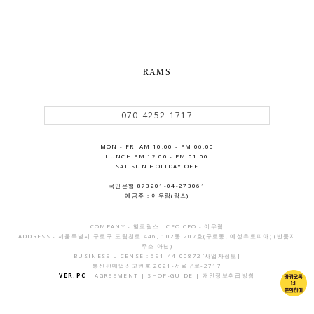
RAMS
070-4252-1717
MON - FRI AM 10:00 - PM 06:00
LUNCH PM 12:00 - PM 01:00
SAT.SUN.HOLIDAY OFF
국민은행 873201-04-273061
예금주 : 이우람(람스)
COMPANY - 헬로람스 . CEO CPO - 이우람
ADDRESS - 서울특별시 구로구 도림천로 446, 102동 207호(구로동, 예성유토피아) (반품지
주소 아님)
BUSINESS LICENSE : 691-44-00872
[사업자정보]
통신판매업신고번호 2021-서울구로-2717
VER.PC
|
AGREEMENT
|
SHOP-GUIDE
|
개인정보취급방침