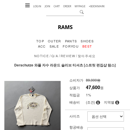
LOGIN
JOIN
CART
ORDER
MYPAGE
+BOOKMARK
RAMS
TOP
OUTER
PANTS
SHOES
ACC
SALE
FORYOU
BEST
/
/
/
NOTICE
Q/A
REVIEW
찾아주세요
Derschutze 와플 자수 라운드 슬리브 티셔츠 [스트릿 편집샵 람스]
소비자가
89,000원
47,600
상품가
원
적립금
1%
배송비
(조건)
지역별
사이즈
항공배송