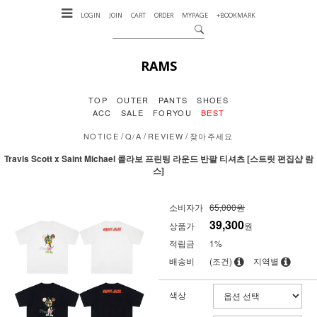
LOGIN
JOIN
CART
ORDER
MYPAGE
+BOOKMARK
RAMS
TOP
OUTER
PANTS
SHOES
ACC
SALE
FORYOU
BEST
/
/
/
NOTICE
Q/A
REVIEW
찾아주세요
Travis Scott x Saint Michael 콜라보 프린팅 라운드 반팔 티셔츠 [스트릿 편집샵 람
스]
소비자가
65,000원
39,300
상품가
원
적립금
1%
배송비
(조건)
지역별
색상