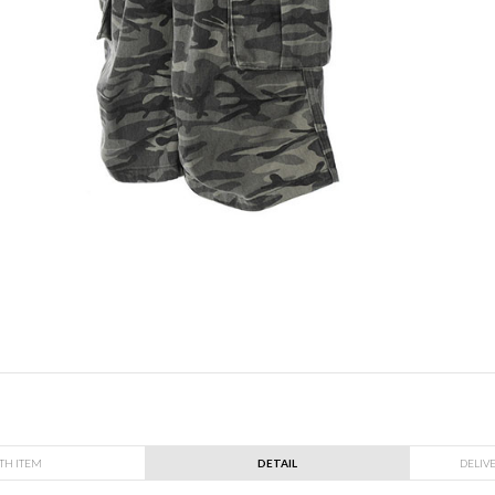
TH ITEM
DETAIL
DELIV