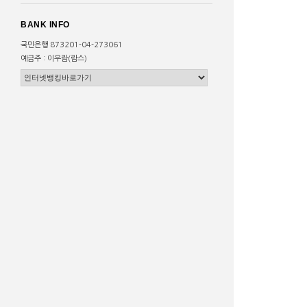
BANK INFO
국민은행 873201-04-273061
예금주 : 이우람(람스)