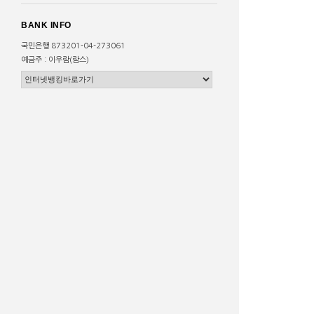
BANK INFO
국민은행 873201-04-273061
예금주 : 이우람(람스)