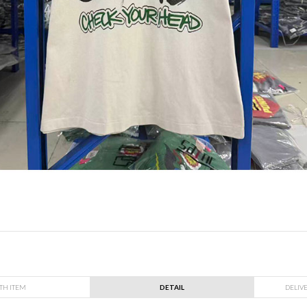
TH ITEM
DETAIL
DELIV