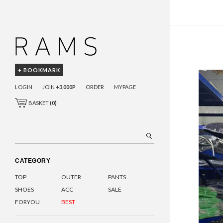
+ BOOKMARK
LOGIN
JOIN
+3,000P
ORDER
MYPAGE
BASKET
(
0
)
CATEGORY
TOP
OUTER
PANTS
SHOES
ACC
SALE
FORYOU
BEST