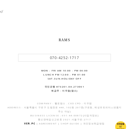
</
RAMS
070-4252-1717
MON - FRI AM 10:00 - PM 06:00
LUNCH PM 12:00 - PM 01:00
SAT.SUN.HOLIDAY OFF
국민은행 873201-04-273061
예금주 : 이우람(람스)
COMPANY - 헬로람스 . CEO CPO - 이우람
ADDRESS - 서울특별시 구로구 도림천로 446, 102동 207호(구로동, 예성유토피아) (반품지
주소 아님)
BUSINESS LICENSE : 691-44-00872
[사업자정보]
통신판매업신고번호 2021-서울구로-2717
VER.PC
|
AGREEMENT
|
SHOP-GUIDE
|
개인정보취급방침