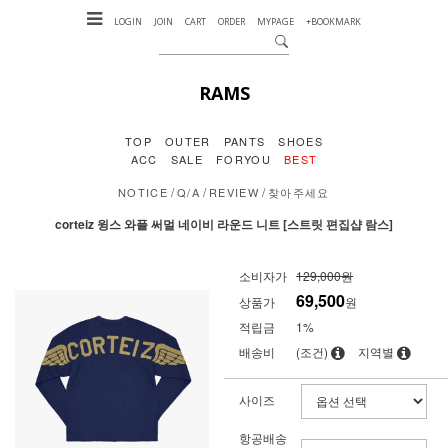
LOGIN
JOIN
CART
ORDER
MYPAGE
+BOOKMARK
RAMS
TOP
OUTER
PANTS
SHOES
ACC
SALE
FORYOU
BEST
/
/
/
NOTICE
Q/A
REVIEW
찾아주세요
corteiz 윙스 와플 써멀 네이비 라운드 니트 [스트릿 편집샵 람스]
소비자가
129,000원
69,500
상품가
원
적립금
1%
배송비
(조건)
지역별
사이즈
항공배송