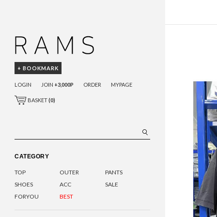
+ BOOKMARK
LOGIN
JOIN
+3,000P
ORDER
MYPAGE
BASKET
(
0
)
CATEGORY
TOP
OUTER
PANTS
SHOES
ACC
SALE
FORYOU
BEST