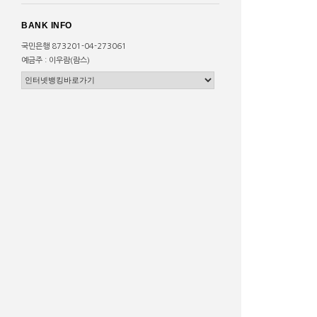
BANK INFO
국민은행 873201-04-273061
예금주 : 이우람(람스)