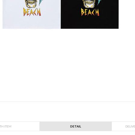
TH ITEM
DETAIL
DELIV