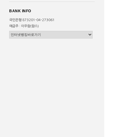
BANK INFO
국민은행 873201-04-273061
예금주 : 이우람(람스)