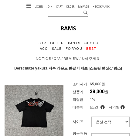
LOGIN
JOIN
CART
ORDER
MYPAGE
+BOOKMARK
RAMS
TOP
OUTER
PANTS
SHOES
ACC
SALE
FORYOU
BEST
/
/
/
NOTICE
Q/A
REVIEW
찾아주세요
Derschutze yakuza 자수 라운드 반팔 티셔츠 [스트릿 편집샵 람스]
소비자가
65,000원
39,300
상품가
원
적립금
1%
배송비
(조건)
지역별
사이즈
항공배송