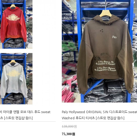
베이비 마이클 엔젤 오브 데스 후드 sweat
Paly Hollywood ORIGINAL SIN 디스트로이드 swea
셔츠 [스트릿 편집샵 람스]
Washed 후드티 티셔츠 [스트릿 편집샵 람스]
139,000
원
75,300원