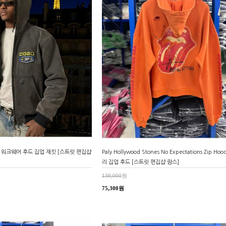
 마켓 워크웨어 후드 집업 재킷 [스트릿 편집샵
Paly Hollywood Stones No Expectations Zip Hoo
리 집업 후드 [스트릿 편집샵 람스]
139,000
원
75,300원