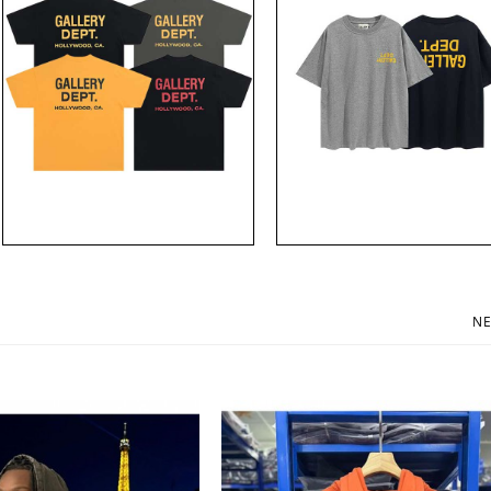
gallery dept 로고 긴팔 라운드 와플 맨투맨 슬
gallery dept 페인팅 프린트 후드 맨
리브 티셔츠 쭉티 갤러리 디파트먼트 [스트
츠 갤러리디파트먼트 [스트릿 편집샵
릿 편집샵 람스]
45,300원
NE
39,700원