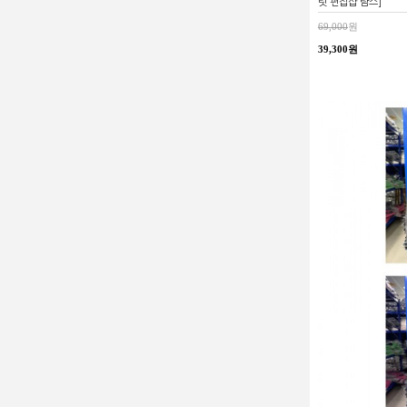
릿 편집샵 람스]
69,000
원
39,300원