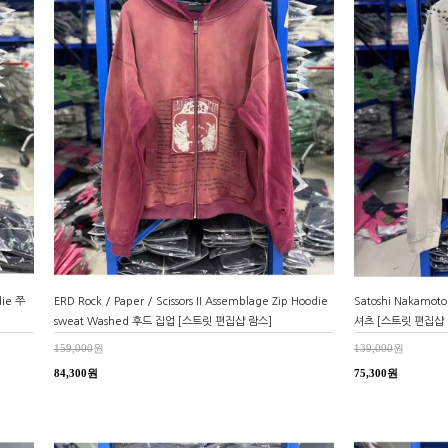
die 쭈
ERD Rock / Paper / Scissors II Assemblage Zip Hoodie
Satoshi Nakamo
sweat Washed 후드 집업 [스트릿 편집샵 람스]
셔츠 [스트릿 편집샵 
159,000
원
139,000
원
84,300원
75,300원