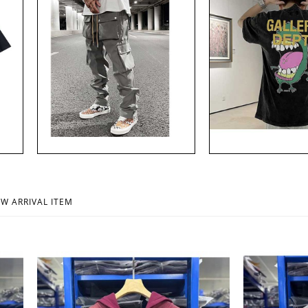
투맨 티셔
gallery dept 로고 페인트 프린팅 매쉬 캡 모자
gallery dept 심플 로고 
 람스]
cap [스트릿 편집샵 람스]
셔츠 갤러리 디파트먼트 #2
람스]
33,500원
W ARRIVAL ITEM
34,500원