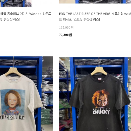
 베들레헴 롱슬리브 데미지 Washed 라운드
ERD THE LAST SLEEP OF THE VIRGIN 프린팅 was
트릿 편집샵 람스]
드 티셔츠 [스트릿 편집샵 람스]
135,000
원
72,300원