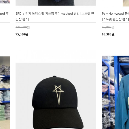
hed 후
ERD 빈티지 도터스 펫 지프업 후디 washed 집업 [스트릿 편
Paly Hollywoo
집샵 람스]
[스트릿 편집샵 람스]
135,000
원
95,000
원
75,300원
65,300원