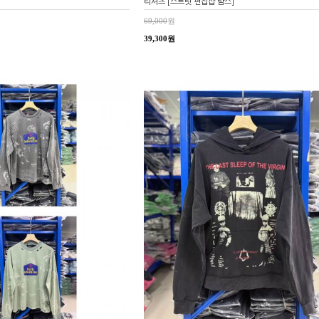
티셔츠 [스트릿 편집샵 람스]
69,000
원
39,300원