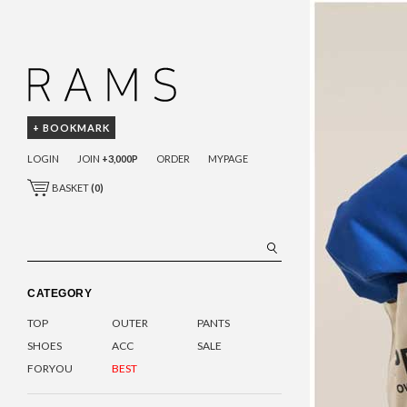
+ BOOKMARK
LOGIN
JOIN
+3,000P
ORDER
MYPAGE
BASKET
(
0
)
CATEGORY
TOP
OUTER
PANTS
SHOES
ACC
SALE
FORYOU
BEST