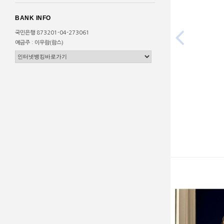
BANK INFO

국민은행 873201-04-273061
예금주 : 이우람(람스)
고 지퍼 플레어 밴딩 pants [스트릿
gallery dept 프린팅 라운드 반팔 티셔츠 갤러
편집샵 람스]
리디파트먼트 [스트릿 편집샵 람스]
61,500원
36,300원