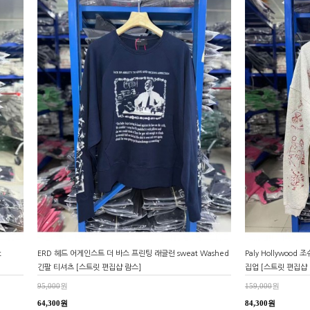
t
ERD 헤드 어게인스트 더 바스 프린팅 래글런 sweat Washed
Paly Hollywood
긴팔 티셔츠 [스트릿 편집샵 람스]
집업 [스트릿 편집샵 
95,000
원
159,000
원
64,300원
84,300원