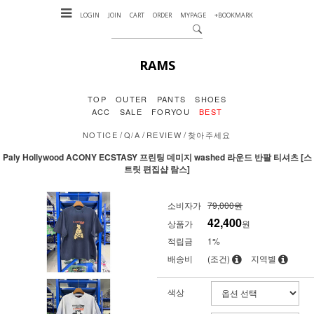
LOGIN
JOIN
CART
ORDER
MYPAGE
+BOOKMARK
RAMS
TOP
OUTER
PANTS
SHOES
ACC
SALE
FORYOU
BEST
/
/
/
NOTICE
Q/A
REVIEW
찾아주세요
Paly Hollywood ACONY ECSTASY 프린팅 데미지 washed 라운드 반팔 티셔츠 [스
트릿 편집샵 람스]
소비자가
79,000원
42,400
상품가
원
적립금
1%
배송비
(조건)
지역별
색상