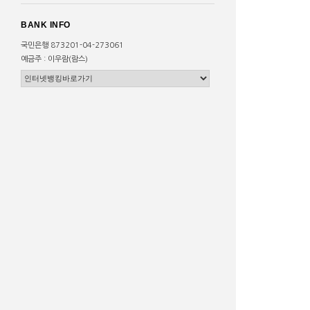
BANK INFO
국민은행 873201-04-273061
예금주 : 이우람(람스)