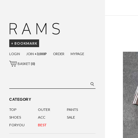
+ BOOKMARK
LOGIN
JOIN
+3,000P
ORDER
MYPAGE
BASKET
(
0
)
CATEGORY
TOP
OUTER
PANTS
SHOES
ACC
SALE
FORYOU
BEST