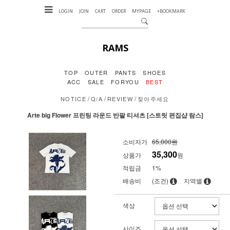
LOGIN
JOIN
CART
ORDER
MYPAGE
+BOOKMARK
RAMS
TOP
OUTER
PANTS
SHOES
ACC
SALE
FORYOU
BEST
/
/
/
NOTICE
Q/A
REVIEW
찾아주세요
Arte big Flower 프린팅 라운드 반팔 티셔츠 [스트릿 편집샵 람스]
소비자가
65,000원
35,300
상품가
원
적립금
1%
배송비
(조건)
지역별
색상
사이즈