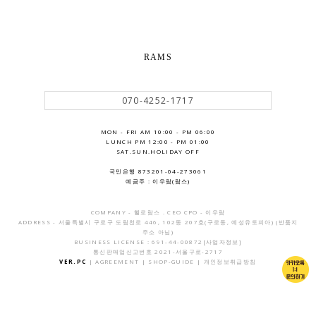
RAMS
070-4252-1717
MON - FRI AM 10:00 - PM 06:00
LUNCH PM 12:00 - PM 01:00
SAT.SUN.HOLIDAY OFF
국민은행 873201-04-273061
예금주 : 이우람(람스)
COMPANY - 헬로람스 . CEO CPO - 이우람
ADDRESS - 서울특별시 구로구 도림천로 446, 102동 207호(구로동, 예성유토피아) (반품지
주소 아님)
BUSINESS LICENSE : 691-44-00872
[사업자정보]
통신판매업신고번호 2021-서울구로-2717
VER.PC
|
AGREEMENT
|
SHOP-GUIDE
|
개인정보취급방침