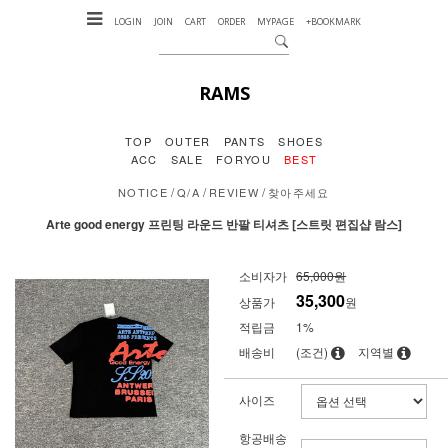
LOGIN
JOIN
CART
ORDER
MYPAGE
+BOOKMARK
RAMS
TOP
OUTER
PANTS
SHOES
ACC
SALE
FORYOU
BEST
/
/
/
NOTICE
Q/A
REVIEW
찾아주세요
Arte good energy 프린팅 라운드 반팔 티셔츠 [스트릿 편집샵 람스]
소비자가
65,000원
35,300
상품가
원
적립금
1%
배송비
(조건)
지역별
사이즈
항공배송