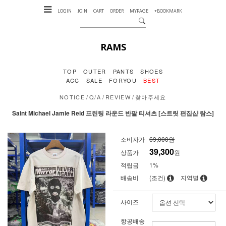
LOGIN
JOIN
CART
ORDER
MYPAGE
+BOOKMARK
RAMS
TOP
OUTER
PANTS
SHOES
ACC
SALE
FORYOU
BEST
/
/
/
NOTICE
Q/A
REVIEW
찾아주세요
Saint Michael Jamie Reid 프린팅 라운드 반팔 티셔츠 [스트릿 편집샵 람스]
소비자가
69,000원
39,300
상품가
원
적립금
1%
배송비
(조건)
지역별
사이즈
항공배송