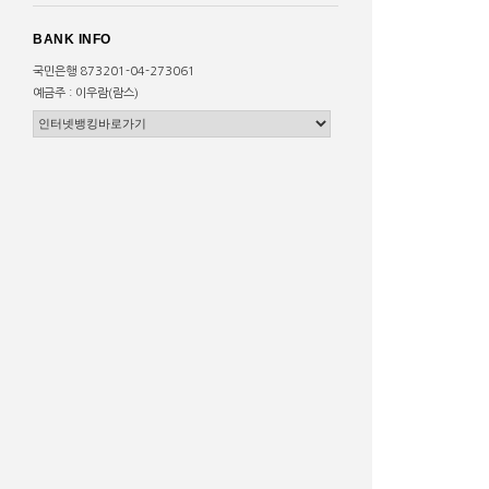
BANK INFO
국민은행 873201-04-273061
예금주 : 이우람(람스)