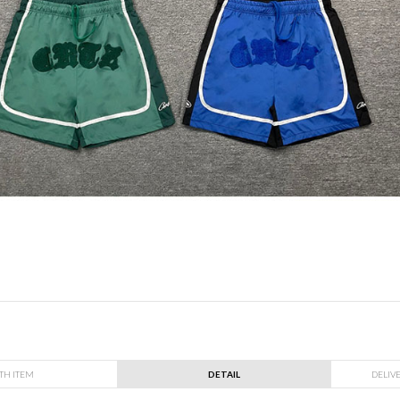
TH ITEM
DETAIL
DELIV