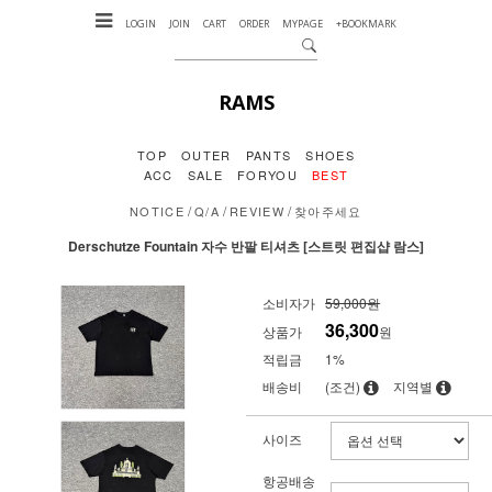
LOGIN
JOIN
CART
ORDER
MYPAGE
+BOOKMARK
RAMS
TOP
OUTER
PANTS
SHOES
ACC
SALE
FORYOU
BEST
/
/
/
NOTICE
Q/A
REVIEW
찾아주세요
Derschutze Fountain 자수 반팔 티셔츠 [스트릿 편집샵 람스]
소비자가
59,000원
36,300
상품가
원
적립금
1%
배송비
(조건)
지역별
사이즈
항공배송