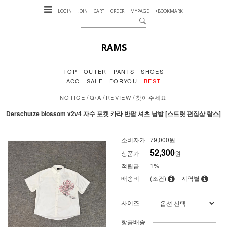
LOGIN
JOIN
CART
ORDER
MYPAGE
+BOOKMARK
RAMS
TOP
OUTER
PANTS
SHOES
ACC
SALE
FORYOU
BEST
/
/
/
NOTICE
Q/A
REVIEW
찾아주세요
Derschutze blossom v2v4 자수 포켓 카라 반팔 셔츠 남밤 [스트릿 편집샵 람스]
소비자가
79,000원
52,300
상품가
원
적립금
1%
배송비
(조건)
지역별
사이즈
항공배송