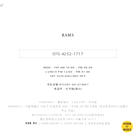
</
RAMS
070-4252-1717
MON - FRI AM 10:00 - PM 06:00
LUNCH PM 12:00 - PM 01:00
SAT.SUN.HOLIDAY OFF
국민은행 873201-04-273061
예금주 : 이우람(람스)
COMPANY - 헬로람스 . CEO CPO - 이우람
ADDRESS - 서울특별시 구로구 도림천로 446, 102동 207호(구로동, 예성유토피아) (반품지
주소 아님)
BUSINESS LICENSE : 691-44-00872
[사업자정보]
통신판매업신고번호 2021-서울구로-2717
VER.PC
|
AGREEMENT
|
SHOP-GUIDE
|
개인정보취급방침