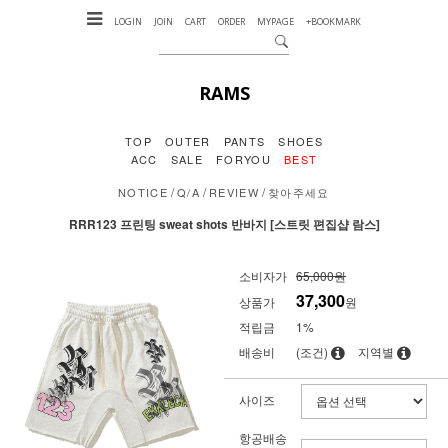
LOGIN
JOIN
CART
ORDER
MYPAGE
+BOOKMARK
RAMS
TOP
OUTER
PANTS
SHOES
ACC
SALE
FORYOU
BEST
/
/
/
NOTICE
Q/A
REVIEW
찾아주세요
RRR123 프린팅 sweat shots 반바지 [스트릿 편집샵 람스]
소비자가
65,000원
37,300
상품가
원
적립금
1%
배송비
(조건)
지역별
사이즈
항공배송