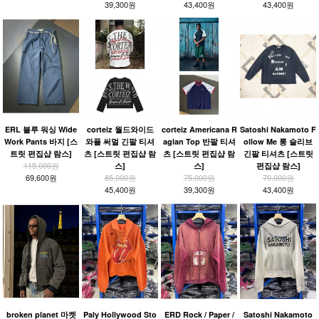
39,300원
43,400원
43,400원
ERL 블루 워싱 Wide
corteiz 월드와이드
corteiz Americana R
Satoshi Nakamoto F
Work Pants 바지 [스
와플 써멀 긴팔 티셔
aglan Top 반팔 티셔
ollow Me 롱 슬리브
트릿 편집샵 람스]
츠 [스트릿 편집샵 람
츠 [스트릿 편집샵 람
긴팔 티셔츠 [스트릿
115,000원
스]
스]
편집샵 람스]
69,600원
85,000원
75,000원
79,000원
45,400원
39,300원
43,400원
broken planet 마켓
Paly Hollywood Sto
ERD Rock / Paper /
Satoshi Nakamoto