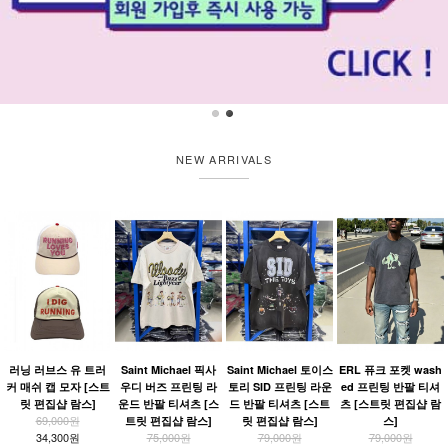
NEW ARRIVALS
러닝 러브스 유 트러
Saint Michael 픽사
Saint Michael 토이스
ERL 퓨크 포켓 wash
커 매쉬 캡 모자 [스트
우디 버즈 프린팅 라
토리 SID 프린팅 라운
ed 프린팅 반팔 티셔
릿 편집샵 람스]
운드 반팔 티셔츠 [스
드 반팔 티셔츠 [스트
츠 [스트릿 편집샵 람
69,000원
트릿 편집샵 람스]
릿 편집샵 람스]
스]
34,300원
75,000원
79,000원
79,000원