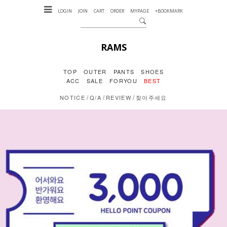
LOGIN
JOIN
CART
ORDER
MYPAGE
+BOOKMARK
RAMS
TOP
OUTER
PANTS
SHOES
ACC
SALE
FORYOU
BEST
/
/
/
NOTICE
Q/A
REVIEW
찾아주세요