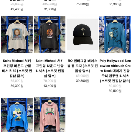
79,000원
135,000원
75,300원
65,300원
49,400원
72,300원
Saint Michael 처키
Saint Michael 처키
RO 펜타그램 베이스
Paly Hollywood Stre
프린팅 라운드 반팔
프린팅 라운드 반팔
볼 캡 모자 [스트릿 편
etwise Airbrush Cre
티셔츠 #2 [스트릿 편
티셔츠 [스트릿 편집
집샵 람스]
w Neck 데미지 긴팔
65,000원
집샵 람스]
샵 람스]
쭈리 맨투맨 티셔츠
65,000원
79,000원
39,300원
[스트릿 편집샵 람스]
39,300원
43,400원
89,000원
59,500원