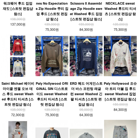
워크웨어 후드 집업
nes No Expectation
Scissors II Assembl
NECKLACE sweat
재킷 [스트릿 편집샵
s Zip Hoodie 쭈리 집
age Zip Hoodie swe
Washed 후드티 티셔
람스]
업 후드 [스트릿 편집
at Washed 후드 집업
츠 [스트릿 편집샵 람
198,000원
샵 람스]
[스트릿 편집샵 람스]
스]
137,000원
139,000원
159,000원
139,000원
75,300원
84,300원
75,300원
Saint Michael 베이비
Paly Hollywood ORI
ERD 헤드 어게인스트
Paly Hollywood 조슈
마이클 엔젤 오브 데
GINAL SIN 디스트로
더 바스 프린팅 래글
아 트리 더블 집 후드
스 후드 sweat Wash
이드 sweat Washed
런 sweat Washed 긴
sweat Washed 집업
ed 후드티 티셔츠 [스
후드티 티셔츠 [스트
팔 티셔츠 [스트릿 편
[스트릿 편집샵 람스]
159,000원
트릿 편집샵 람스]
릿 편집샵 람스]
집샵 람스]
135,000원
139,000원
95,000원
84,300원
72,300원
75,300원
64,300원