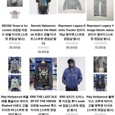
SECND Texas is for
Satoshi Nakamoto
Represent Legacy D
Represent Legacy V
Lovers 프린팅 라운
Overdrive Tee Wash
enim Trucker 빈티지
intage Denim Jeans
드 반팔 티셔츠 [스트
ed 라운드 반팔 티셔
데님 청자켓 [스트릿
빈티지 청바지 [스트
릿 편집샵 람스]
츠 [스트릿 편집샵 람
편집샵 람스]
릿 편집샵 람스]
69,000원
149,000원
135,000원
스]
39,300원
69,000원
89,300원
75,300원
39,300원
Paly Hollywood 베들
ERD THE LAST SLE
ERD 빈티지 도터스
Paly Hollywood 블랙
레헴 롱슬리브 데미지
EP OF THE VIRGIN
펫 지프업 후디 wash
미스 크루넥 데미지
Washed 라운드 긴팔
프린팅 washed 후드
ed 집업 [스트릿 편집
긴팔 맨투맨 티셔츠
티셔츠 #2 [스트릿 편
티셔츠 [스트릿 편집
샵 람스]
[스트릿 편집샵 람스]
135,000원
95,000원
집샵 람스]
샵 람스]