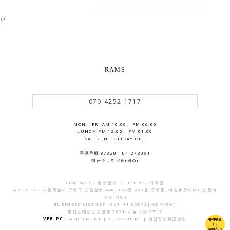
</
RAMS
070-4252-1717
MON - FRI AM 10:00 - PM 06:00
LUNCH PM 12:00 - PM 01:00
SAT.SUN.HOLIDAY OFF
국민은행 873201-04-273061
예금주 : 이우람(람스)
COMPANY - 헬로람스 . CEO CPO - 이우람
ADDRESS - 서울특별시 구로구 도림천로 446, 102동 207호(구로동, 예성유토피아) (반품지
주소 아님)
BUSINESS LICENSE : 691-44-00872
[사업자정보]
통신판매업신고번호 2021-서울구로-2717
VER.PC
|
AGREEMENT
|
SHOP-GUIDE
|
개인정보취급방침