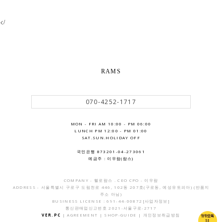
</
RAMS
070-4252-1717
MON - FRI AM 10:00 - PM 06:00
LUNCH PM 12:00 - PM 01:00
SAT.SUN.HOLIDAY OFF
국민은행 873201-04-273061
예금주 : 이우람(람스)
COMPANY - 헬로람스 . CEO CPO - 이우람
ADDRESS - 서울특별시 구로구 도림천로 446, 102동 207호(구로동, 예성유토피아) (반품지
주소 아님)
BUSINESS LICENSE : 691-44-00872
[사업자정보]
통신판매업신고번호 2021-서울구로-2717
VER.PC
|
AGREEMENT
|
SHOP-GUIDE
|
개인정보취급방침