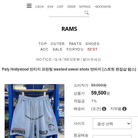
LOGIN
JOIN
CART
ORDER
MYPAGE
+BOOKMARK
RAMS
TOP
OUTER
PANTS
SHOES
ACC
SALE
FORYOU
BEST
/
/
/
NOTICE
Q/A
REVIEW
찾아주세요
Paly Hollywood 빈티지 프린팅 washed sweat shots 반바지 [스트릿 편집샵 람스]
소비자가
89,000원
59,500
상품가
원
적립금
1%
배송비
(조건)
지역별
사이즈
항공배송