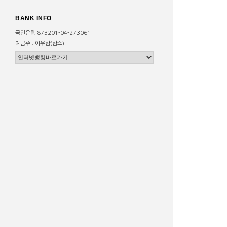
BANK INFO
국민은행 873201-04-273061
예금주 : 이우람(람스)