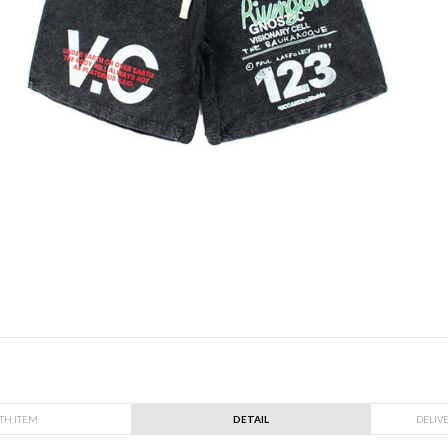
TH ITEM
DETAIL
DELIV