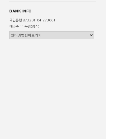
BANK INFO
국민은행 873201-04-273061
예금주 : 이우람(람스)