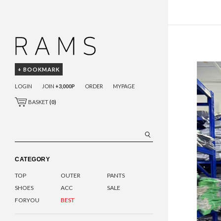
+ BOOKMARK
LOGIN
JOIN
+3,000P
ORDER
MYPAGE
BASKET
(
0
)
CATEGORY
TOP
OUTER
PANTS
SHOES
ACC
SALE
FORYOU
BEST