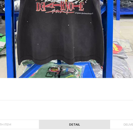
TH ITEM
DETAIL
DELIV