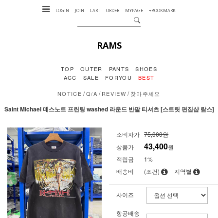
LOGIN
JOIN
CART
ORDER
MYPAGE
+BOOKMARK
RAMS
TOP
OUTER
PANTS
SHOES
ACC
SALE
FORYOU
BEST
/
/
/
NOTICE
Q/A
REVIEW
찾아주세요
Saint Michael 데스노트 프린팅 washed 라운드 반팔 티셔츠 [스트릿 편집샵 람스]
소비자가
75,000원
43,400
상품가
원
적립금
1%
배송비
(조건)
지역별
사이즈
항공배송