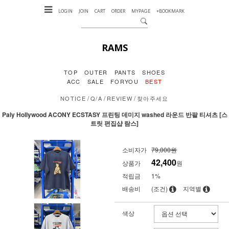
LOGIN
JOIN
CART
ORDER
MYPAGE
+BOOKMARK
RAMS
TOP
OUTER
PANTS
SHOES
ACC
SALE
FORYOU
BEST
/
/
/
NOTICE
Q/A
REVIEW
찾아주세요
Paly Hollywood ACONY ECSTASY 프린팅 데미지 washed 라운드 반팔 티셔츠 [스
트릿 편집샵 람스]
소비자가
79,000원
42,400
상품가
원
적립금
1%
배송비
(조건)
지역별
색상