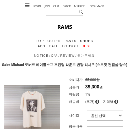
LOGIN
JOIN
CART
ORDER
MYPAGE
+BOOKMARK
RAMS
TOP
OUTER
PANTS
SHOES
ACC
SALE
FORYOU
BEST
/
/
/
NOTICE
Q/A
REVIEW
찾아주세요
Saint Michael 로버트 메이플소프 프린팅 라운드 반팔 티셔츠 [스트릿 편집샵 람스]
소비자가
65,000원
39,300
상품가
원
적립금
1%
배송비
(조건)
지역별
사이즈
항공배송