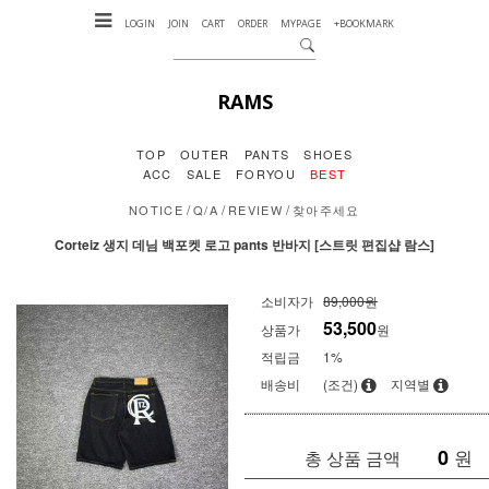
LOGIN
JOIN
CART
ORDER
MYPAGE
+BOOKMARK
RAMS
TOP
OUTER
PANTS
SHOES
ACC
SALE
FORYOU
BEST
/
/
/
NOTICE
Q/A
REVIEW
찾아주세요
Corteiz 생지 데님 백포켓 로고 pants 반바지 [스트릿 편집샵 람스]
소비자가
89,000원
53,500
상품가
원
적립금
1%
배송비
(조건)
지역별
0
원
총 상품 금액