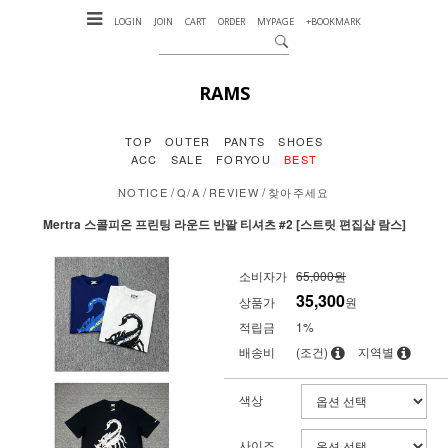
LOGIN
JOIN
CART
ORDER
MYPAGE
+BOOKMARK
RAMS
TOP
OUTER
PANTS
SHOES
ACC
SALE
FORYOU
BEST
/
/
/
NOTICE
Q/A
REVIEW
찾아주세요
Mertra 스콜피온 프린팅 라운드 반팔 티셔츠 #2 [스트릿 편집샵 람스]
소비자가
65,000원
35,300
상품가
원
적립금
1%
배송비
(조건)
지역별
색상
사이즈