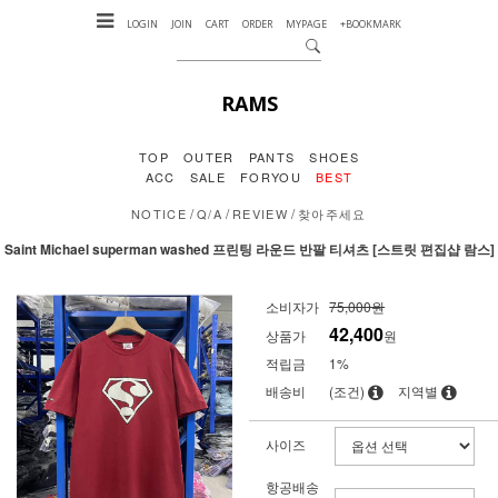
LOGIN
JOIN
CART
ORDER
MYPAGE
+BOOKMARK
RAMS
TOP
OUTER
PANTS
SHOES
ACC
SALE
FORYOU
BEST
/
/
/
NOTICE
Q/A
REVIEW
찾아주세요
Saint Michael superman washed 프린팅 라운드 반팔 티셔츠 [스트릿 편집샵 람스]
소비자가
75,000원
42,400
상품가
원
적립금
1%
배송비
(조건)
지역별
사이즈
항공배송