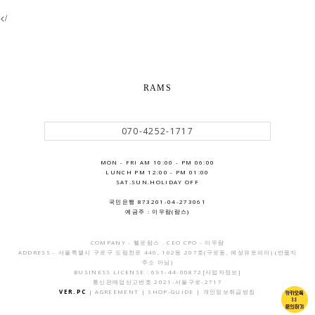
</
RAMS
070-4252-1717
MON - FRI AM 10:00 - PM 06:00
LUNCH PM 12:00 - PM 01:00
SAT.SUN.HOLIDAY OFF
국민은행 873201-04-273061
예금주 : 이우람(람스)
COMPANY - 헬로람스 . CEO CPO - 이우람
ADDRESS - 서울특별시 구로구 도림천로 446, 102동 207호(구로동, 예성유토피아) (반품지
주소 아님)
BUSINESS LICENSE : 691-44-00872
[사업자정보]
통신판매업신고번호 2021-서울구로-2717
VER.PC
|
AGREEMENT
|
SHOP-GUIDE
|
개인정보취급방침