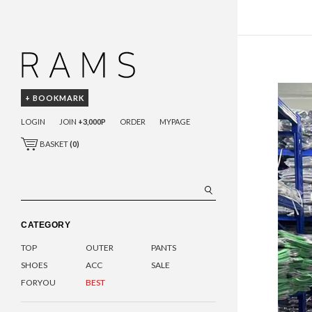
+ BOOKMARK
LOGIN
JOIN
+3,000P
ORDER
MYPAGE
BASKET
(
0
)
CATEGORY
TOP
OUTER
PANTS
SHOES
ACC
SALE
FORYOU
BEST