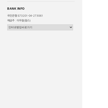
BANK INFO
국민은행 873201-04-273061
예금주 : 이우람(람스)