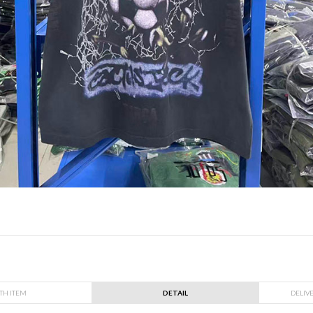
TH ITEM
DETAIL
DELIV