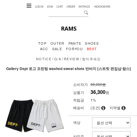
LOGIN
JOIN
CART
ORDER
MYPAGE
+BOOKMARK
RAMS
TOP
OUTER
PANTS
SHOES
ACC
SALE
FORYOU
BEST
/
/
/
NOTICE
Q/A
REVIEW
찾아주세요
Gallery Dept 로고 프린팅 washed sweat shots 반바지 [스트릿 편집샵 람스]
소비자가
69,000원
36,300
상품가
원
적립금
1%
배송비
(조건)
지역별
색상
사이즈