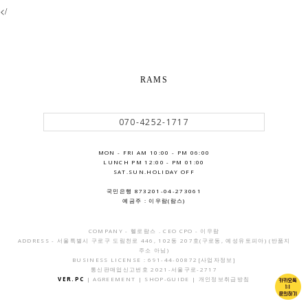
</
RAMS
070-4252-1717
MON - FRI AM 10:00 - PM 06:00
LUNCH PM 12:00 - PM 01:00
SAT.SUN.HOLIDAY OFF
국민은행 873201-04-273061
예금주 : 이우람(람스)
COMPANY - 헬로람스 . CEO CPO - 이우람
ADDRESS - 서울특별시 구로구 도림천로 446, 102동 207호(구로동, 예성유토피아) (반품지
주소 아님)
BUSINESS LICENSE : 691-44-00872
[사업자정보]
통신판매업신고번호 2021-서울구로-2717
VER.PC
|
AGREEMENT
|
SHOP-GUIDE
|
개인정보취급방침