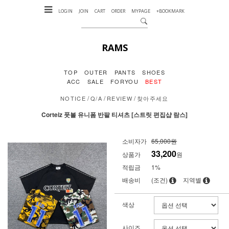
LOGIN
JOIN
CART
ORDER
MYPAGE
+BOOKMARK
RAMS
TOP
OUTER
PANTS
SHOES
ACC
SALE
FORYOU
BEST
/
/
/
NOTICE
Q/A
REVIEW
찾아주세요
Corteiz 풋볼 유니폼 반팔 티셔츠 [스트릿 편집샵 람스]
소비자가
65,000원
33,200
상품가
원
적립금
1%
배송비
(조건)
지역별
색상
사이즈