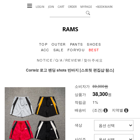
LOGIN
JOIN
CART
ORDER
MYPAGE
+BOOKMARK
RAMS
TOP
OUTER
PANTS
SHOES
ACC
SALE
FORYOU
BEST
/
/
/
NOTICE
Q/A
REVIEW
찾아주세요
Corteiz 로고 밴딩 shots 반바지 [스트릿 편집샵 람스]
소비자가
69,000원
38,300
상품가
원
적립금
1%
배송비
(조건)
지역별
색상
사이즈