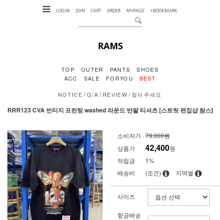
LOGIN
JOIN
CART
ORDER
MYPAGE
+BOOKMARK
RAMS
TOP
OUTER
PANTS
SHOES
ACC
SALE
FORYOU
BEST
/
/
/
NOTICE
Q/A
REVIEW
찾아주세요
RRR123 CVA 빈티지 프린팅 washed 라운드 반팔 티셔츠 [스트릿 편집샵 람스]
소비자가
79,000원
42,400
상품가
원
적립금
1%
배송비
(조건)
지역별
사이즈
항공배송