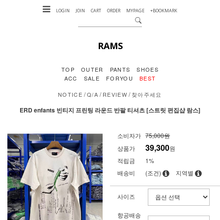
LOGIN
JOIN
CART
ORDER
MYPAGE
+BOOKMARK
RAMS
TOP
OUTER
PANTS
SHOES
ACC
SALE
FORYOU
BEST
/
/
/
NOTICE
Q/A
REVIEW
찾아주세요
ERD enfants 빈티지 프린팅 라운드 반팔 티셔츠 [스트릿 편집샵 람스]
소비자가
75,000원
39,300
상품가
원
적립금
1%
배송비
(조건)
지역별
사이즈
항공배송